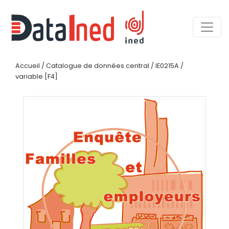
Accueil
/
Catalogue de données central
/
IE0215A
/
variable [F4]