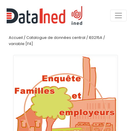
Accueil
/
Catalogue de données central
/
IE0215A
/
variable [F4]