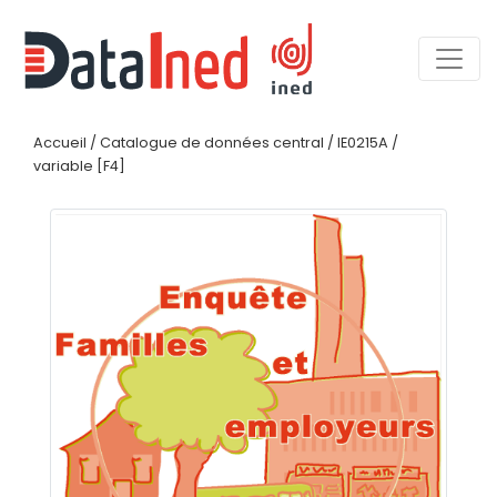
Accueil
/
Catalogue de données central
/
IE0215A
/
variable [F4]