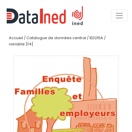
Accueil
/
Catalogue de données central
/
IE0215A
/
variable [F4]