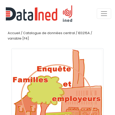
Accueil
/
Catalogue de données central
/
IE0215A
/
variable [F4]