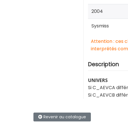
2004
Sysmiss
Attention : ces 
interprétés comm
Description
UNIVERS
Si C_AEVCA diffé
Si C_AEVCB différ
Revenir au catalogue