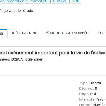
ocumentation au format PDF
DDI/XML
JSON
Page web de l'étude
TÉLÉCHARGEMENTS
OBTENIR LES MICRODONNÉES
PUBLI
ÉES
nd événement important pour la vie de l'indiv
nnées:
IE0215A_calendrier
Type:
Discret
Décimal:
0
Largeur:
4
Intervalle:
1973 
Format:
Numéri