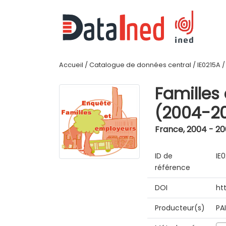
Accueil
/
Catalogue de données central
/
IE0215A
Familles
(2004-2
France
,
2004 - 2
ID de
IE
référence
DOI
ht
Producteur(s)
PA