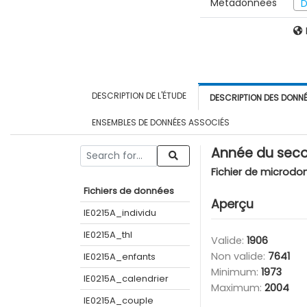
Métadonnées
D
DESCRIPTION DE L'ÉTUDE
DESCRIPTION DES DONN
ENSEMBLES DE DONNÉES ASSOCIÉS
Année du seco
Fichier de microdo
Fichiers de données
Aperçu
IE0215A_individu
IE0215A_thl
Valide:
1906
Non valide:
7641
IE0215A_enfants
Minimum:
1973
IE0215A_calendrier
Maximum:
2004
IE0215A_couple