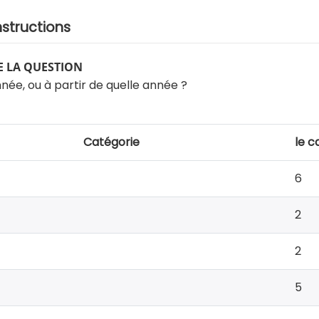
nstructions
 LA QUESTION
née, ou à partir de quelle année ?
Catégorie
le c
6
2
2
5