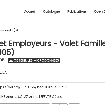
Accueil
Catalogue
Publications
Open 
/
variable [F4]
 et Employeurs - Volet Famill
005)
005
OBTENIR LES MICRODONNÉES
0215A
tps://doi.org/10.48756/ined-IE0215A-4254
ILHE Ariane, SOLAZ Anne, LEFEVRE Cécile