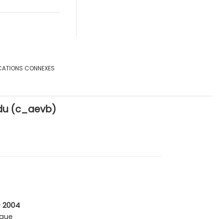
CATIONS CONNEXES
idu (c_aevb)
- 2004
que