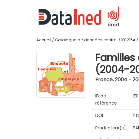
Accueil
/
Catalogue de données central
/
IE0215A
Familles
(2004-2
France
,
2004 - 2
ID de
IE
référence
DOI
ht
Producteur(s)
PA