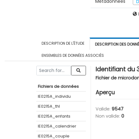
Métadonnées
D
DESCRIPTION DE L'ÉTUDE
DESCRIPTION DES DONN
ENSEMBLES DE DONNÉES ASSOCIÉS
Identifiant du
Fichier de microdo
Fichiers de données
Aperçu
IE0215A_individu
IE0215A_thl
Valide:
9547
Non valide:
0
IE0215A_enfants
IE0215A_calendrier
IE0215A_couple