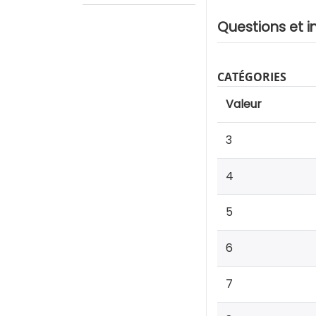
Questions et i
CATÉGORIES
Valeur
3
4
5
6
7