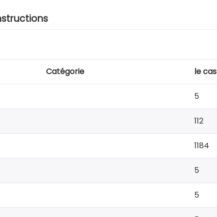
nstructions
Catégorie
le cas
5
112
1184
5
5