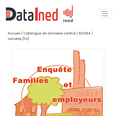
Accueil
/
Catalogue de données central
/
IE0215A
/
variable [F4]