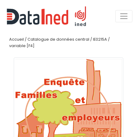
Accueil
/
Catalogue de données central
/
IE0215A
/
variable [F4]