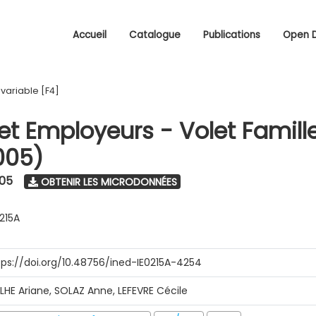
Accueil
Catalogue
Publications
Open 
/
variable [F4]
 et Employeurs - Volet Famill
005)
005
OBTENIR LES MICRODONNÉES
0215A
tps://doi.org/10.48756/ined-IE0215A-4254
ILHE Ariane, SOLAZ Anne, LEFEVRE Cécile