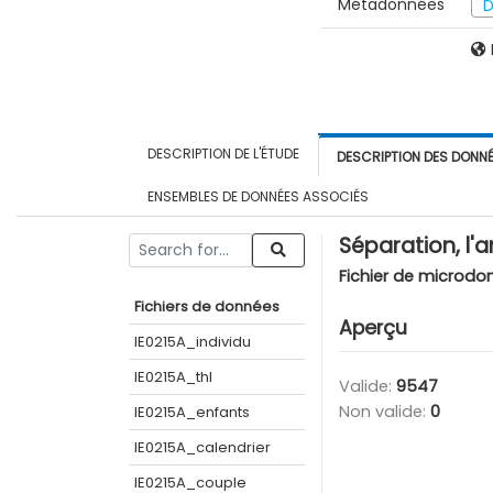
Métadonnées
D
DESCRIPTION DE L'ÉTUDE
DESCRIPTION DES DONN
ENSEMBLES DE DONNÉES ASSOCIÉS
Séparation, l'
Fichier de microdo
Fichiers de données
Aperçu
IE0215A_individu
IE0215A_thl
Valide:
9547
Non valide:
0
IE0215A_enfants
IE0215A_calendrier
IE0215A_couple