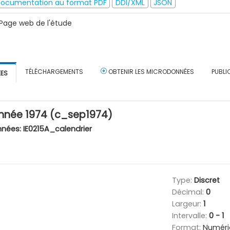
ocumentation au format PDF
DDI/XML
JSON
Page web de l'étude
TÉLÉCHARGEMENTS
OBTENIR LES MICRODONNÉES
PUBLI
ÉES
année 1974 (c_sep1974)
nnées:
IE0215A_calendrier
Type:
Discret
Décimal:
0
Largeur:
1
Intervalle:
0 - 1
Format:
Numéri