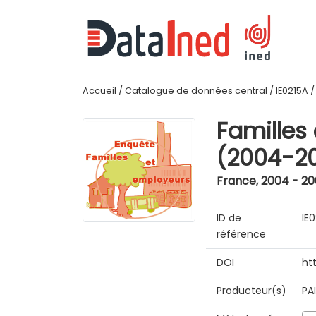
Accueil
/
Catalogue de données central
/
IE0215A
Familles
(2004-2
France
,
2004 - 2
ID de
IE
référence
DOI
ht
Producteur(s)
PA