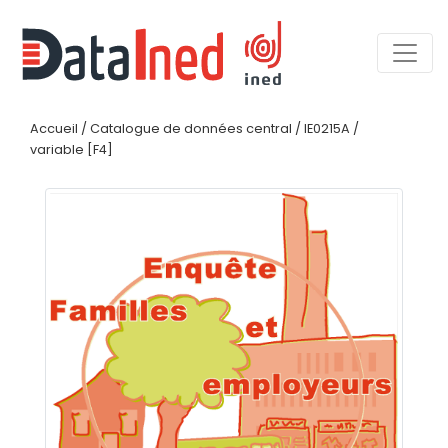
Accueil
/
Catalogue de données central
/
IE0215A
/
variable [F4]