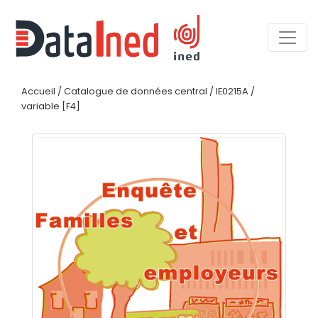
Accueil
/
Catalogue de données central
/
IE0215A
/
variable [F4]