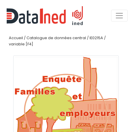
Accueil
/
Catalogue de données central
/
IE0215A
/
variable [F4]