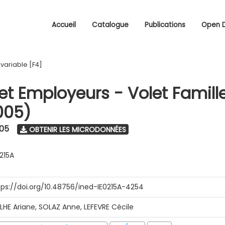
Accueil
Catalogue
Publications
Open 
/
variable [F4]
 et Employeurs - Volet Famill
005)
005
OBTENIR LES MICRODONNÉES
0215A
tps://doi.org/10.48756/ined-IE0215A-4254
ILHE Ariane, SOLAZ Anne, LEFEVRE Cécile