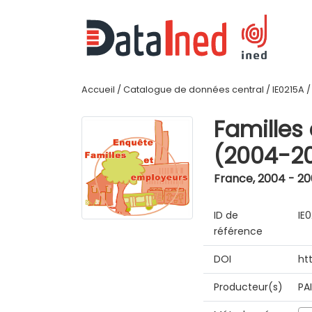
Accueil
/
Catalogue de données central
/
IE0215A
Familles
(2004-2
France
,
2004 - 2
ID de
IE
référence
DOI
ht
Producteur(s)
PA