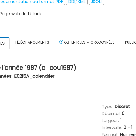
ocumentation au format PDF
DDI/XML
JSON
Page web de l'étude
TÉLÉCHARGEMENTS
OBTENIR LES MICRODONNÉES
PUBLI
ÉES
e l'année 1987 (c_cou1987)
nnées:
IE0215A_calendrier
Type:
Discret
Décimal:
0
Largeur:
1
Intervalle:
0 - 1
Format:
Numéri