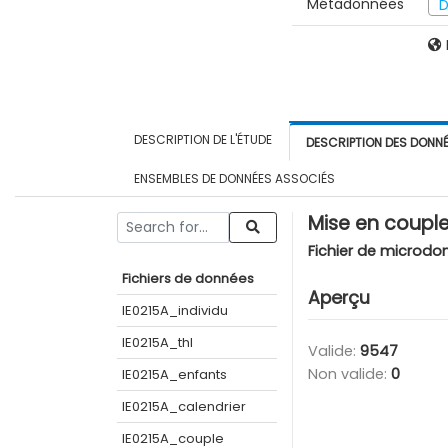
Métadonnées
D
DESCRIPTION DE L'ÉTUDE
DESCRIPTION DES DONN
ENSEMBLES DE DONNÉES ASSOCIÉS
Mise en coupl
Fichier de microdo
Fichiers de données
Aperçu
IE0215A_individu
IE0215A_thl
Valide:
9547
Non valide:
0
IE0215A_enfants
IE0215A_calendrier
IE0215A_couple