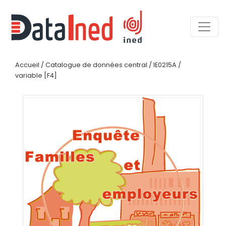
Accueil
/
Catalogue de données central
/
IE0215A
/
variable [F4]