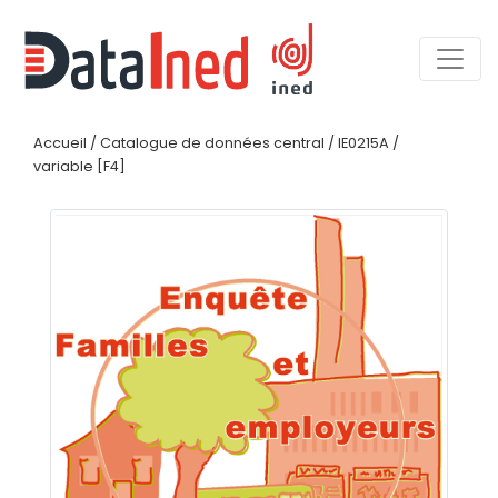
Accueil
/
Catalogue de données central
/
IE0215A
/
variable [F4]