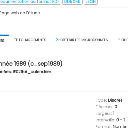
ocumentation au format PDF
DDI/XML
JSON
Page web de l'étude
TÉLÉCHARGEMENTS
OBTENIR LES MICRODONNÉES
PUBLI
ÉES
année 1989 (c_sep1989)
nnées:
IE0215A_calendrier
Type:
Discret
Décimal:
0
Largeur:
1
Intervalle:
0 - 1
Format:
Numéri