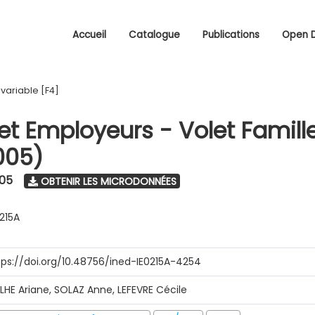
Accueil
Catalogue
Publications
Open 
/
variable [F4]
 et Employeurs - Volet Famill
005)
005
OBTENIR LES MICRODONNÉES
0215A
tps://doi.org/10.48756/ined-IE0215A-4254
ILHE Ariane, SOLAZ Anne, LEFEVRE Cécile