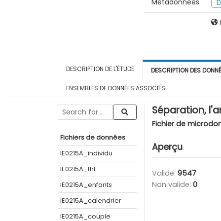
Métadonnées
D
DESCRIPTION DE L'ÉTUDE
DESCRIPTION DES DONN
ENSEMBLES DE DONNÉES ASSOCIÉS
Séparation, l'
Fichier de microdo
Fichiers de données
Aperçu
IE0215A_individu
IE0215A_thl
Valide:
9547
Non valide:
0
IE0215A_enfants
IE0215A_calendrier
IE0215A_couple