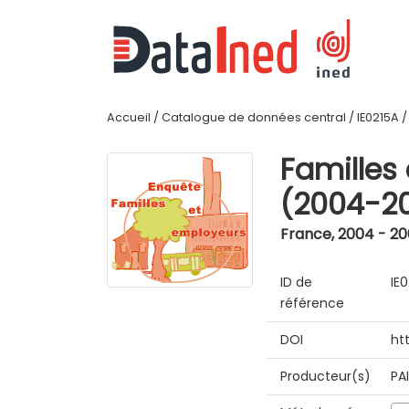
Accueil
/
Catalogue de données central
/
IE0215A
Familles
(2004-2
France
,
2004 - 2
ID de
IE
référence
DOI
ht
Producteur(s)
PA