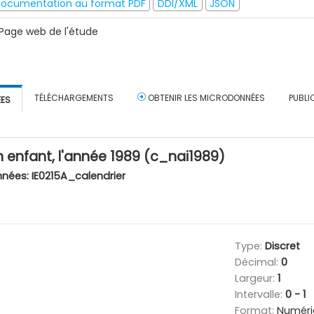
ocumentation au format PDF
DDI/XML
JSON
Page web de l'étude
TÉLÉCHARGEMENTS
OBTENIR LES MICRODONNÉES
PUBLI
ÉES
 enfant, l'année 1989 (c_nai1989)
nnées:
IE0215A_calendrier
Type:
Discret
Décimal:
0
Largeur:
1
Intervalle:
0 - 1
Format:
Numéri