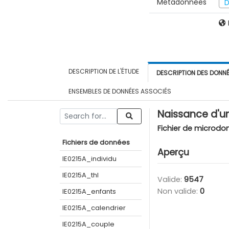
Métadonnées
D
DESCRIPTION DE L'ÉTUDE
DESCRIPTION DES DONN
ENSEMBLES DE DONNÉES ASSOCIÉS
Naissance d'un
Fichier de microdo
Fichiers de données
Aperçu
IE0215A_individu
IE0215A_thl
Valide:
9547
Non valide:
0
IE0215A_enfants
IE0215A_calendrier
IE0215A_couple