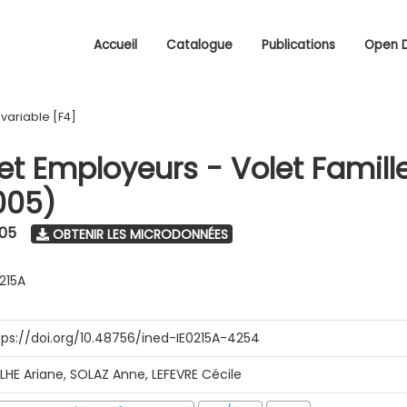
Accueil
Catalogue
Publications
Open 
/
variable [F4]
 et Employeurs - Volet Famill
005)
005
OBTENIR LES MICRODONNÉES
0215A
tps://doi.org/10.48756/ined-IE0215A-4254
ILHE Ariane, SOLAZ Anne, LEFEVRE Cécile