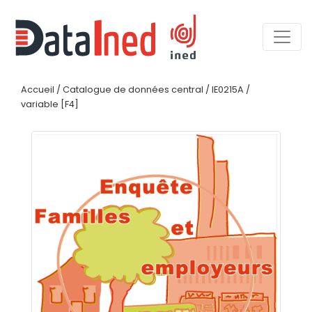
Accueil
/
Catalogue de données central
/
IE0215A
/
variable [F4]