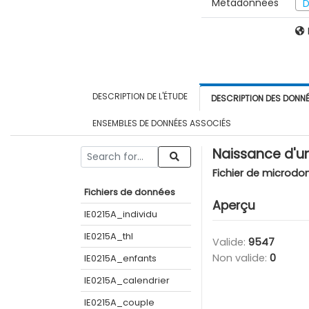
Métadonnées
D
DESCRIPTION DE L'ÉTUDE
DESCRIPTION DES DONN
ENSEMBLES DE DONNÉES ASSOCIÉS
Naissance d'un
Fichier de microdo
Fichiers de données
Aperçu
IE0215A_individu
IE0215A_thl
Valide:
9547
Non valide:
0
IE0215A_enfants
IE0215A_calendrier
IE0215A_couple