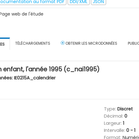
ocumentation au format PDF
DDI/XML
JSON
Page web de l'étude
TÉLÉCHARGEMENTS
OBTENIR LES MICRODONNÉES
PUBLI
ÉES
 enfant, l'année 1995 (c_nai1995)
nnées:
IE0215A_calendrier
Type:
Discret
Décimal:
0
Largeur:
1
Intervalle:
0 - 1
Format:
Numéri