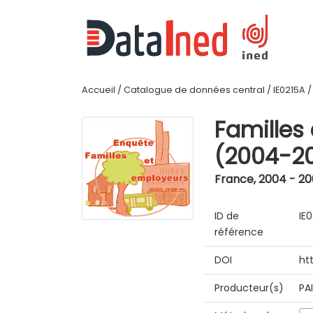
Accueil
/
Catalogue de données central
/
IE0215A
Familles
(2004-2
France
,
2004 - 2
ID de
IE
référence
DOI
ht
Producteur(s)
PA