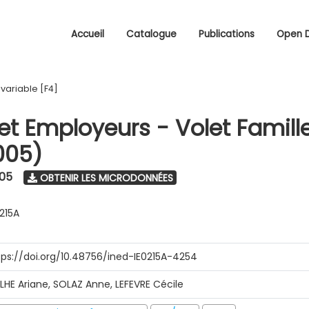
Accueil
Catalogue
Publications
Open 
/
variable [F4]
 et Employeurs - Volet Famill
005)
005
OBTENIR LES MICRODONNÉES
0215A
tps://doi.org/10.48756/ined-IE0215A-4254
ILHE Ariane, SOLAZ Anne, LEFEVRE Cécile