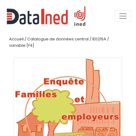
Accueil
/
Catalogue de données central
/
IE0215A
/
variable [F4]