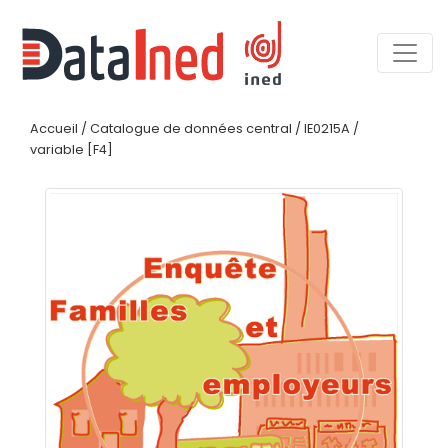
Accueil
/
Catalogue de données central
/
IE0215A
/
variable [F4]