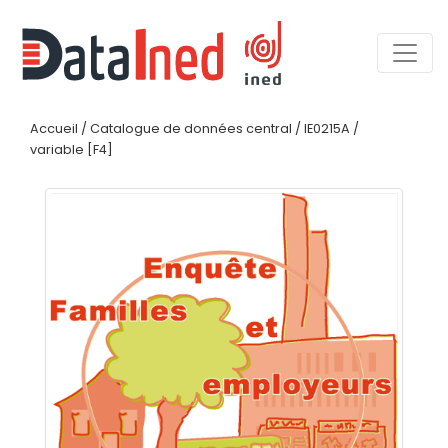
Accueil
/
Catalogue de données central
/
IE0215A
/
variable [F4]