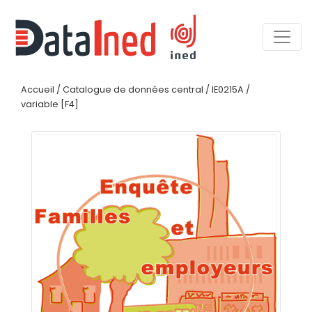
Accueil
/
Catalogue de données central
/
IE0215A
/
variable [F4]