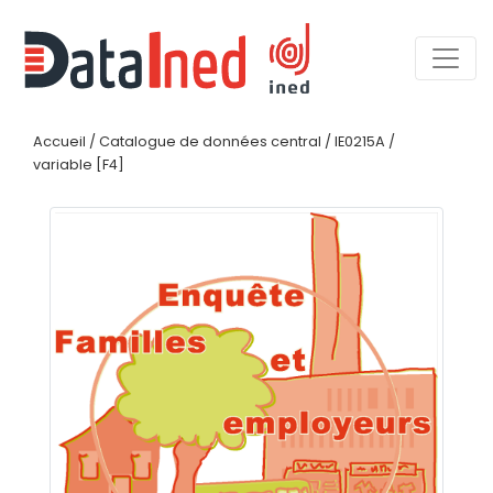
Accueil
/
Catalogue de données central
/
IE0215A
/
variable [F4]