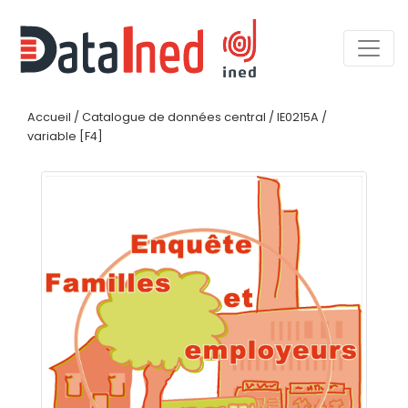
Accueil
/
Catalogue de données central
/
IE0215A
/
variable [F4]