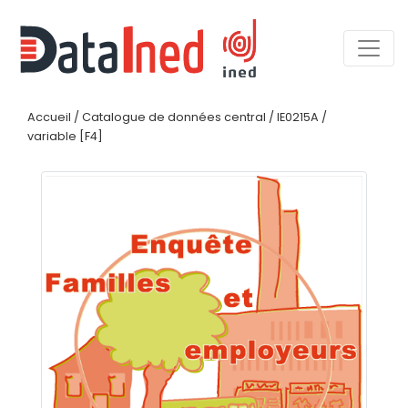
Accueil
/
Catalogue de données central
/
IE0215A
/
variable [F4]