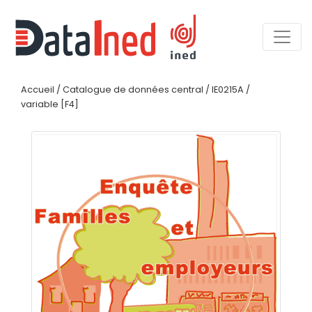
Accueil
/
Catalogue de données central
/
IE0215A
/
variable [F4]