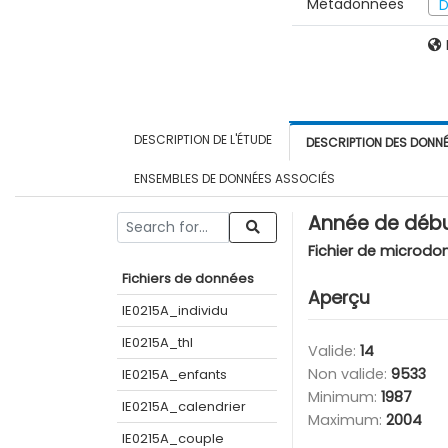
Métadonnées
D
DESCRIPTION DE L'ÉTUDE
DESCRIPTION DES DONN
ENSEMBLES DE DONNÉES ASSOCIÉS
Année de débu
Fichier de microdo
Fichiers de données
Aperçu
IE0215A_individu
IE0215A_thl
Valide:
14
Non valide:
9533
IE0215A_enfants
Minimum:
1987
IE0215A_calendrier
Maximum:
2004
IE0215A_couple