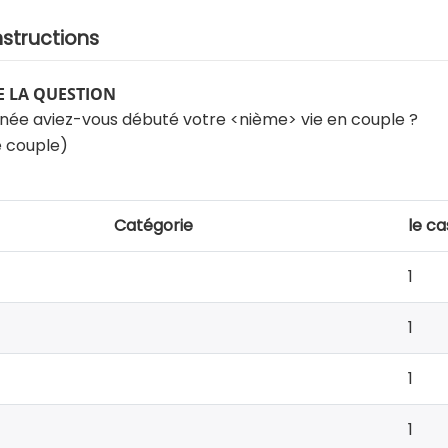
nstructions
 LA QUESTION
nnée aviez-vous débuté votre <nième> vie en couple ?
e couple)
Catégorie
le ca
1
1
1
1