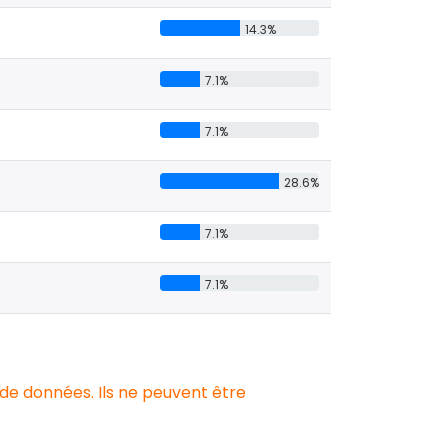
14.3%
7.1%
7.1%
28.6%
7.1%
7.1%
 de données. Ils ne peuvent être
.