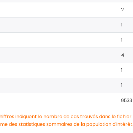
2
1
1
4
1
1
9533
chiffres indiquent le nombre de cas trouvés dans le fichier
e des statistiques sommaires de la population d'intérêt