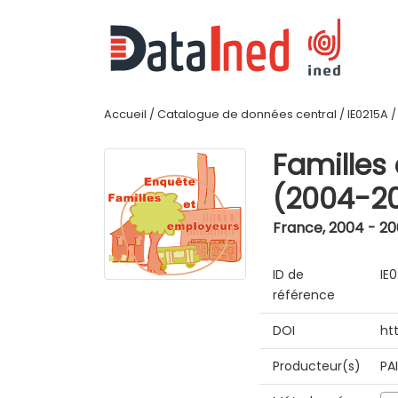
Accueil
/
Catalogue de données central
/
IE0215A
Familles
(2004-2
France
,
2004 - 2
ID de
IE
référence
DOI
ht
Producteur(s)
PA