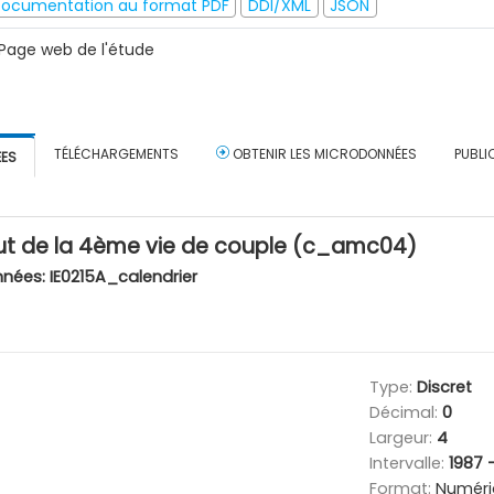
ocumentation au format PDF
DDI/XML
JSON
Page web de l'étude
TÉLÉCHARGEMENTS
OBTENIR LES MICRODONNÉES
PUBLI
ÉES
t de la 4ème vie de couple (c_amc04)
nnées:
IE0215A_calendrier
Type:
Discret
Décimal:
0
Largeur:
4
Intervalle:
1987 
Format:
Numéri