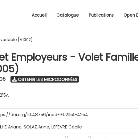
Accueil
Catalogue
Publications
Open 
/
variable [V1307]
 et Employeurs - Volet Famill
005)
005
OBTENIR LES MICRODONNÉES
0215A
tps://doi.org/10.48756/ined-IE0215A-4254
ILHE Ariane, SOLAZ Anne, LEFEVRE Cécile