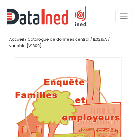
Accueil
/
Catalogue de données central
/
IE0215A
/
variable [V1309]