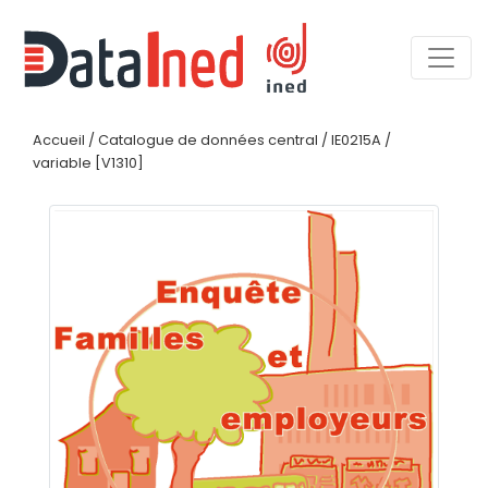
Accueil
/
Catalogue de données central
/
IE0215A
/
variable [V1310]