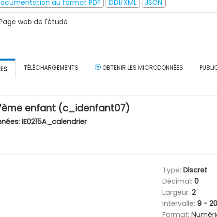
ocumentation au format PDF
DDI/XML
JSON
Page web de l'étude
TÉLÉCHARGEMENTS
OBTENIR LES MICRODONNÉES
PUBLI
ÉES
 7ème enfant (c_idenfant07)
nnées:
IE0215A_calendrier
Type:
Discret
Décimal:
0
Largeur:
2
Intervalle:
9 - 2
Format:
Numéri