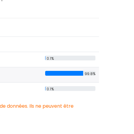
0.1%
99.8%
0.1%
 de données. Ils ne peuvent être
.