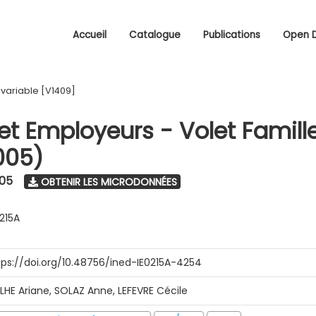
Accueil
Catalogue
Publications
Open 
/
variable [V1409]
 et Employeurs - Volet Famill
005)
005
OBTENIR LES MICRODONNÉES
0215A
tps://doi.org/10.48756/ined-IE0215A-4254
ILHE Ariane, SOLAZ Anne, LEFEVRE Cécile