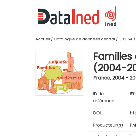
Accueil
/
Catalogue de données central
/
IE0215A
Familles
(2004-2
France
,
2004 - 2
ID de
IE
référence
DOI
ht
Producteur(s)
PA