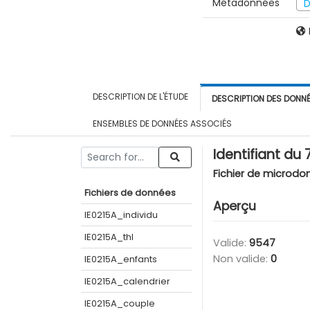
Métadonnées
D
DESCRIPTION DE L'ÉTUDE
DESCRIPTION DES DONN
ENSEMBLES DE DONNÉES ASSOCIÉS
Identifiant du
Fichier de microdo
Fichiers de données
Aperçu
IE0215A_individu
IE0215A_thl
Valide:
9547
Non valide:
0
IE0215A_enfants
IE0215A_calendrier
IE0215A_couple