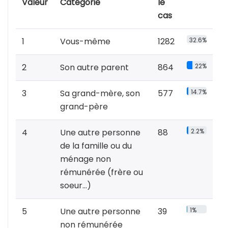
Valeur
Catégorie
le
cas
1
Vous-même
1282
32.6%
2
Son autre parent
864
22%
3
Sa grand-mère, son
577
14.7%
grand-père
4
Une autre personne
88
2.2%
de la famille ou du
ménage non
rémunérée (frère ou
soeur...)
5
Une autre personne
39
1%
non rémunérée