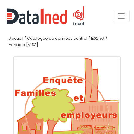
Accueil
/
Catalogue de données central
/
IE0215A
/
variable [V153]