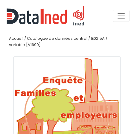
Accueil
/
Catalogue de données central
/
IE0215A
/
variable [V1690]