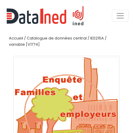
Accueil
/
Catalogue de données central
/
IE0215A
/
variable [V1774]