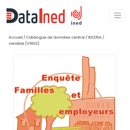
Accueil
/
Catalogue de données central
/
IE0215A
/
variable [V1802]