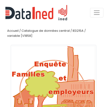
Accueil
/
Catalogue de données central
/
IE0215A
/
variable [V1858]