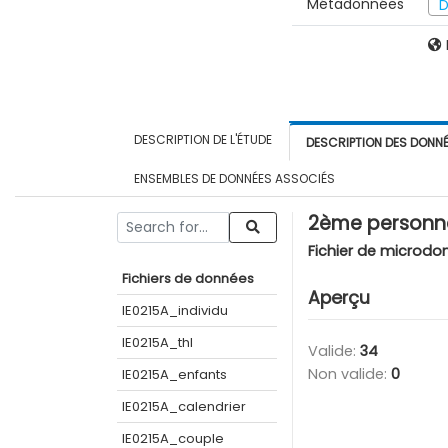
Métadonnées
D
DESCRIPTION DE L'ÉTUDE
DESCRIPTION DES DONN
ENSEMBLES DE DONNÉES ASSOCIÉS
2ème personne
Fichier de microdo
Fichiers de données
Aperçu
IE0215A_individu
IE0215A_thl
Valide:
34
Non valide:
0
IE0215A_enfants
IE0215A_calendrier
IE0215A_couple