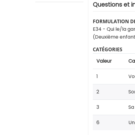
Questions et i
FORMULATION DE
E34 - Qui le/la ga
(Deuxième enfan
CATÉGORIES
Valeur
Ca
1
Vo
2
So
3
Sa
6
Un