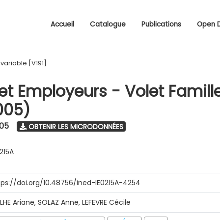
Accueil
Catalogue
Publications
Open 
/
variable [V191]
 et Employeurs - Volet Famill
005)
005
OBTENIR LES MICRODONNÉES
0215A
tps://doi.org/10.48756/ined-IE0215A-4254
ILHE Ariane, SOLAZ Anne, LEFEVRE Cécile