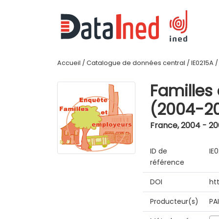
Accueil
/
Catalogue de données central
/
IE0215A
Familles
(2004-2
France
,
2004 - 2
ID de
IE
référence
DOI
ht
Producteur(s)
PA