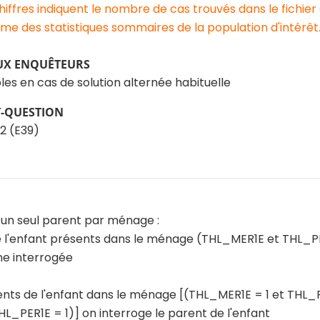
chiffres indiquent le nombre de cas trouvés dans le fichier
e des statistiques sommaires de la population d'intérêt
UX ENQUÊTEURS
les en cas de solution alternée habituelle
T-QUESTION
2 (E39)
 un seul parent par ménage :
de l'enfant présents dans le ménage (THL_MER1E et THL_PE
e interrogée
rents de l'enfant dans le ménage [(THL_MER1E = 1 et THL_
THL_PER1E = 1)] on interroge le parent de l'enfant