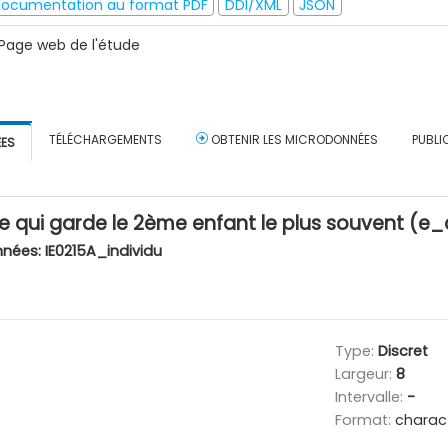
ocumentation au format PDF
DDI/XML
JSON
Page web de l'étude
TÉLÉCHARGEMENTS
OBTENIR LES MICRODONNÉES
PUBLI
ÉES
 qui garde le 2ème enfant le plus souvent (
nnées:
IE0215A_individu
Type:
Discret
Largeur:
8
Intervalle:
-
Format:
charac