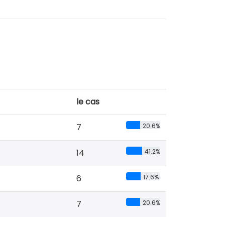
le cas
7
20.6%
14
41.2%
6
17.6%
7
20.6%