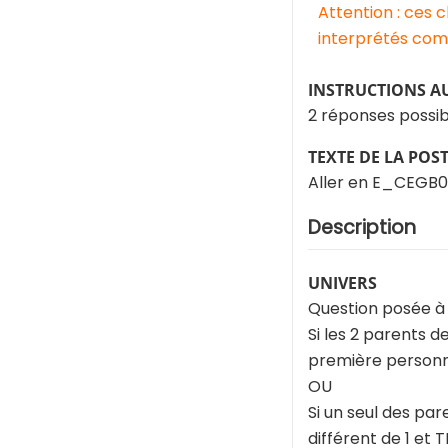
Attention : ces 
interprétés comm
INSTRUCTIONS A
2 réponses possib
TEXTE DE LA POS
Aller en E_CEGB0
Description
UNIVERS
Question posée à
Si les 2 parents 
première personn
OU
Si un seul des pa
différent de 1 et 