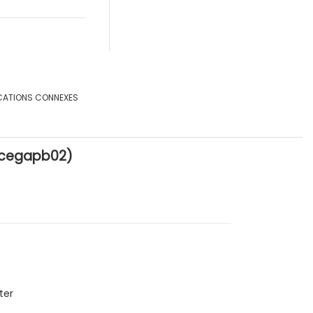
CATIONS CONNEXES
e_cegapb02)
ter