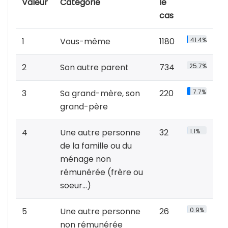
Valeur
Catégorie
le
cas
1
Vous-même
1180
41.4%
2
Son autre parent
734
25.7%
3
Sa grand-mère, son
220
7.7%
grand-père
4
Une autre personne
32
1.1%
de la famille ou du
ménage non
rémunérée (frère ou
soeur...)
5
Une autre personne
26
0.9%
non rémunérée