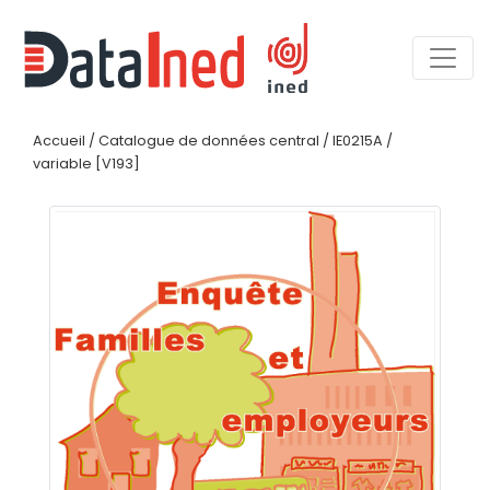
Accueil
/
Catalogue de données central
/
IE0215A
/
variable [V193]