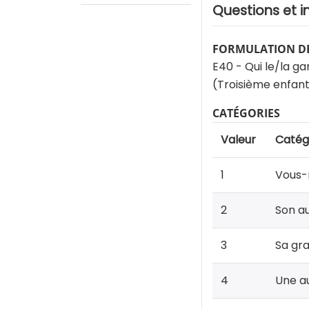
Questions et i
FORMULATION DE
E40 - Qui le/la ga
(Troisième enfan
CATÉGORIES
Valeur
Catég
1
Vous
2
Son a
3
Sa gr
4
Une au