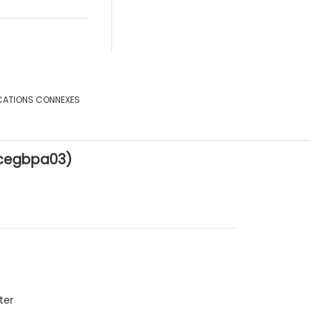
CATIONS CONNEXES
e_cegbpa03)
ter