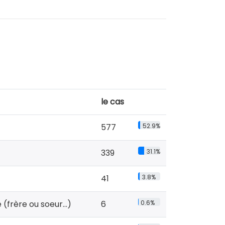
le cas
577
52.9%
339
31.1%
41
3.8%
frère ou soeur...)
6
0.6%