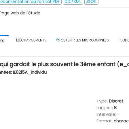
ocumentation au format PDF
DDI/XML
JSON
Page web de l'étude
TÉLÉCHARGEMENTS
OBTENIR LES MICRODONNÉES
PUBLI
ÉES
qui gardait le plus souvent le 3ème enfant (
nnées:
IE0215A_individu
Type:
Discret
Largeur:
8
Intervalle:
-
Format:
charac