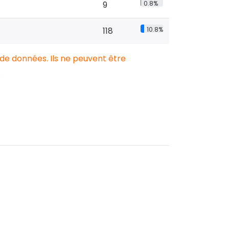
9
0.8%
118
10.8%
 de données. Ils ne peuvent être
.