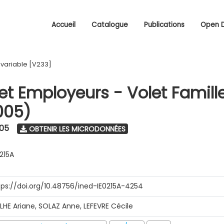
Accueil
Catalogue
Publications
Open 
/
variable [V233]
 et Employeurs - Volet Famill
005)
005
OBTENIR LES MICRODONNÉES
0215A
tps://doi.org/10.48756/ined-IE0215A-4254
ILHE Ariane, SOLAZ Anne, LEFEVRE Cécile