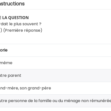
nstructions
 LA QUESTION
rdait le plus souvent ?
t) (Première réponse)
orie
-même
utre parent
and-mère, son grand-père
tre personne de la famille ou du ménage non rémunérée (