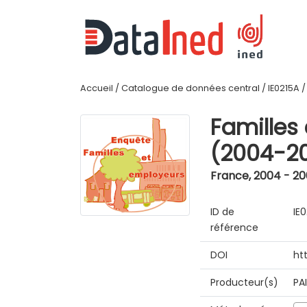
Accueil
/
Catalogue de données central
/
IE0215A
Familles
(2004-2
France
,
2004 - 2
ID de
IE
référence
DOI
ht
Producteur(s)
PA