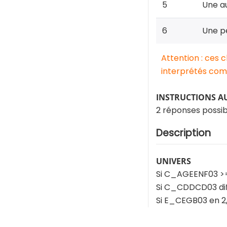
5
Une a
6
Une pe
Attention : ces 
interprétés comm
INSTRUCTIONS A
2 réponses possib
Description
UNIVERS
Si C_AGEENF03 >=
Si C_CDDCD03 di
Si E_CEGB03 en 2,