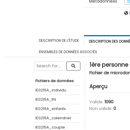
Métadonnées
D
DESCRIPTION DE L'ÉTUDE
DESCRIPTION DES DONN
ENSEMBLES DE DONNÉES ASSOCIÉS
1ère personne 
Fichier de microdo
Fichiers de données
Aperçu
IE0215A_individu
IE0215A_thl
Valide:
1090
Non valide:
0
IE0215A_enfants
IE0215A_calendrier
IE0215A_couple