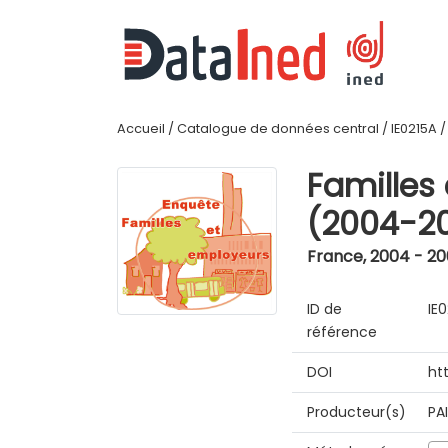
Accueil
/
Catalogue de données central
/
IE0215A
Familles
(2004-2
France
,
2004 - 2
ID de
IE
référence
DOI
ht
Producteur(s)
PA