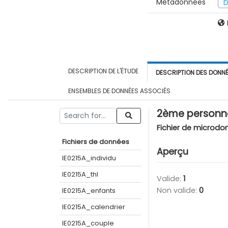
Métadonnées
D
DESCRIPTION DE L'ÉTUDE
DESCRIPTION DES DONN
ENSEMBLES DE DONNÉES ASSOCIÉS
2ème personne
Fichier de microdo
Fichiers de données
Aperçu
IE0215A_individu
IE0215A_thl
Valide:
1
Non valide:
0
IE0215A_enfants
IE0215A_calendrier
IE0215A_couple