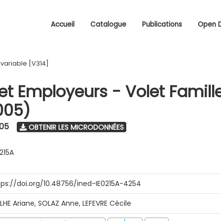
Accueil
Catalogue
Publications
Open 
/
variable [V314]
 et Employeurs - Volet Famill
005)
005
OBTENIR LES MICRODONNÉES
0215A
tps://doi.org/10.48756/ined-IE0215A-4254
ILHE Ariane, SOLAZ Anne, LEFEVRE Cécile