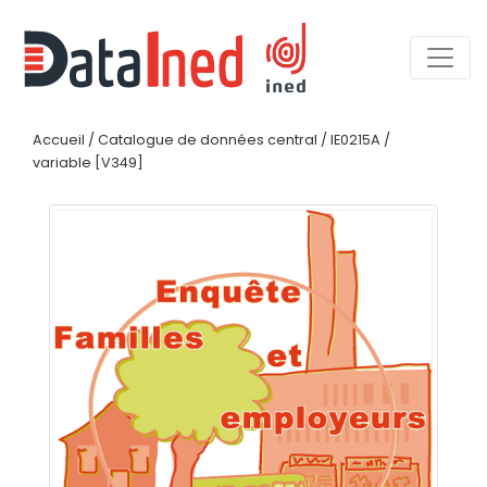
Accueil
/
Catalogue de données central
/
IE0215A
/
variable [V349]