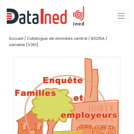
Accueil
/
Catalogue de données central
/
IE0215A
/
variable [V351]