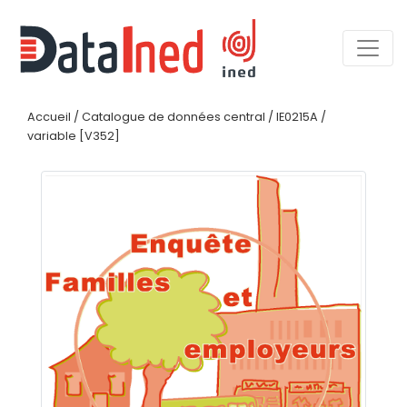
Accueil
/
Catalogue de données central
/
IE0215A
/
variable [V352]