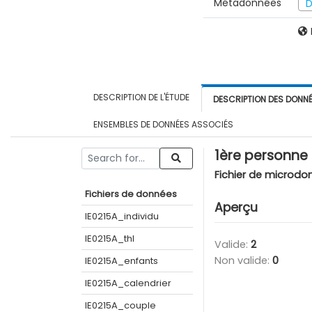
Métadonnées
D
DESCRIPTION DE L'ÉTUDE
DESCRIPTION DES DONN
ENSEMBLES DE DONNÉES ASSOCIÉS
1ère personne
Fichier de microdo
Fichiers de données
Aperçu
IE0215A_individu
IE0215A_thl
Valide:
2
Non valide:
0
IE0215A_enfants
IE0215A_calendrier
IE0215A_couple