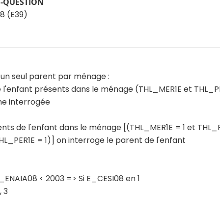
T-QUESTION
8 (E39)
 un seul parent par ménage :
de l'enfant présents dans le ménage (THL_MER1E et THL_PE
e interrogée
rents de l'enfant dans le ménage [(THL_MER1E = 1 et THL_
THL_PER1E = 1)] on interroge le parent de l'enfant
_ENAIA08 < 2003 => Si E_CESI08 en 1
 3