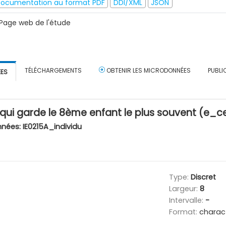
ocumentation au format PDF
DDI/XML
JSON
Page web de l'étude
TÉLÉCHARGEMENTS
OBTENIR LES MICRODONNÉES
PUBLI
ÉES
 qui garde le 8ème enfant le plus souvent (e_
nnées:
IE0215A_individu
Type:
Discret
Largeur:
8
Intervalle:
-
Format:
charac