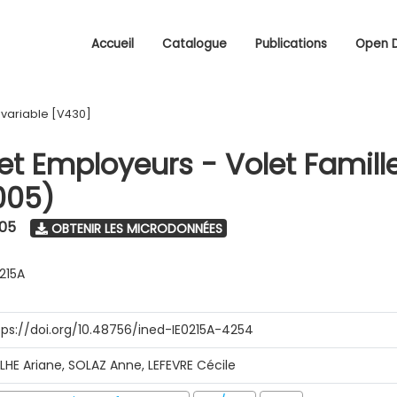
Accueil
Catalogue
Publications
Open 
/
variable [V430]
 et Employeurs - Volet Famill
005)
005
OBTENIR LES MICRODONNÉES
0215A
tps://doi.org/10.48756/ined-IE0215A-4254
ILHE Ariane, SOLAZ Anne, LEFEVRE Cécile