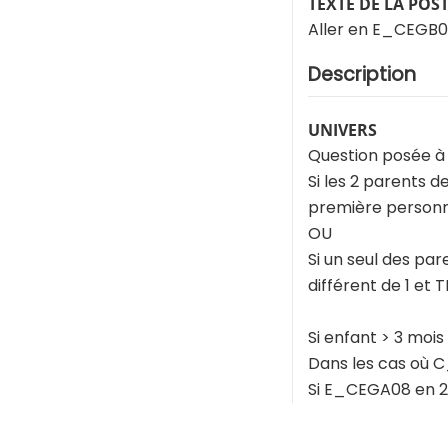
TEXTE DE LA POS
Aller en E_CEGB0
Description
UNIVERS
Question posée à
Si les 2 parents 
première personn
OU
Si un seul des pa
différent de 1 et 
Si enfant > 3 mois
Dans les cas où C
Si E_CEGA08 en 2,