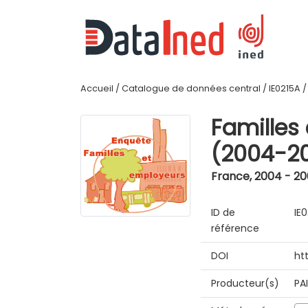
Accueil
/
Catalogue de données central
/
IE0215A
Familles
(2004-2
France
,
2004 - 2
ID de
IE
référence
DOI
ht
Producteur(s)
PA