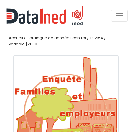
Accueil
/
Catalogue de données central
/
IE0215A
/
variable [V800]