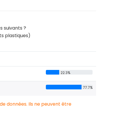
s suivants ?
ts plastiques)
22.3%
77.7%
 de données. Ils ne peuvent être
.