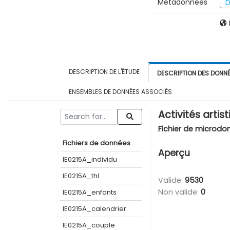
Métadonnées
D
DESCRIPTION DE L'ÉTUDE
DESCRIPTION DES DONN
ENSEMBLES DE DONNÉES ASSOCIÉS
Activités artis
Fichier de microdo
Fichiers de données
Aperçu
IE0215A_individu
IE0215A_thl
Valide:
9530
Non valide:
0
IE0215A_enfants
IE0215A_calendrier
IE0215A_couple