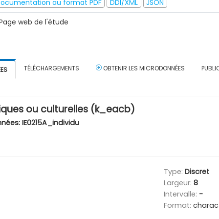
ocumentation au format PDF
DDI/XML
JSON
Page web de l'étude
TÉLÉCHARGEMENTS
OBTENIR LES MICRODONNÉES
PUBLI
ÉES
tiques ou culturelles (k_eacb)
nnées:
IE0215A_individu
Type:
Discret
Largeur:
8
Intervalle:
-
Format:
charac