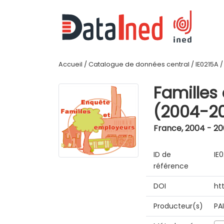
Accueil
/
Catalogue de données central
/
IE0215A
Familles
(2004-2
France
,
2004 - 2
ID de
IE
référence
DOI
ht
Producteur(s)
PA