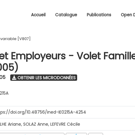
Accueil
Catalogue
Publications
Open 
/
variable [V807]
 et Employeurs - Volet Famill
005)
005
OBTENIR LES MICRODONNÉES
0215A
tps://doi.org/10.48756/ined-IE0215A-4254
ILHE Ariane, SOLAZ Anne, LEFEVRE Cécile