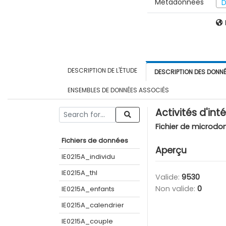
Métadonnées
D
DESCRIPTION DE L'ÉTUDE
DESCRIPTION DES DONN
ENSEMBLES DE DONNÉES ASSOCIÉS
Activités d'int
Fichier de microdo
Fichiers de données
Aperçu
IE0215A_individu
IE0215A_thl
Valide:
9530
Non valide:
0
IE0215A_enfants
IE0215A_calendrier
IE0215A_couple