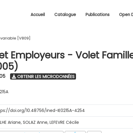
Accueil
Catalogue
Publications
Open 
/
variable [V809]
 et Employeurs - Volet Famill
005)
005
OBTENIR LES MICRODONNÉES
0215A
tps://doi.org/10.48756/ined-IE0215A-4254
ILHE Ariane, SOLAZ Anne, LEFEVRE Cécile