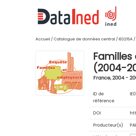
Accueil
/
Catalogue de données central
/
IE0215A
Familles
(2004-2
France
,
2004 - 2
ID de
IE
référence
DOI
ht
Producteur(s)
PA