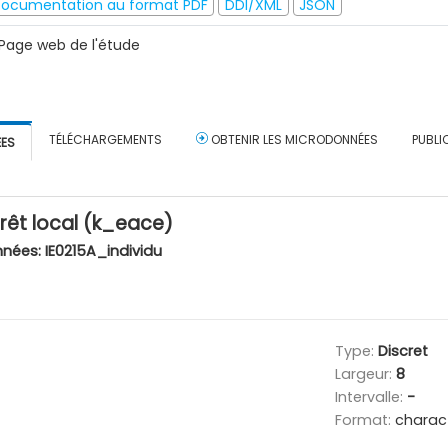
ocumentation au format PDF
DDI/XML
JSON
Page web de l'étude
TÉLÉCHARGEMENTS
OBTENIR LES MICRODONNÉES
PUBLI
ÉES
érêt local (k_eace)
nnées:
IE0215A_individu
Type:
Discret
Largeur:
8
Intervalle:
-
Format:
charac