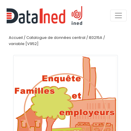
Accueil
/
Catalogue de données central
/
IE0215A
/
variable [V952]