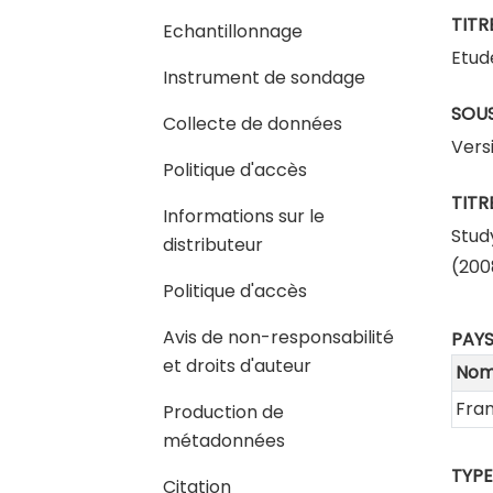
TITR
Echantillonnage
Etud
Instrument de sondage
SOUS
Collecte de données
Vers
Politique d'accès
TITR
Informations sur le
Stud
distributeur
(200
Politique d'accès
Avis de non-responsabilité
PAY
et droits d'auteur
No
Fra
Production de
métadonnées
TYPE
Citation