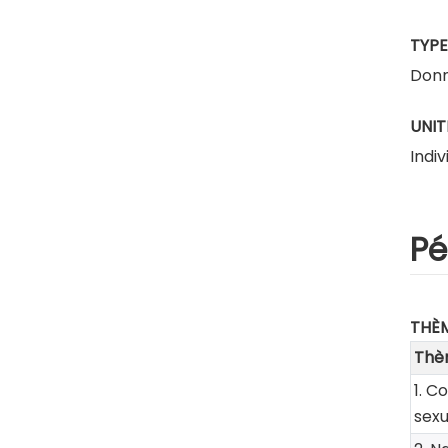
TYPE
Donn
UNIT
Indiv
Pé
THÈ
Thè
1. C
sexu