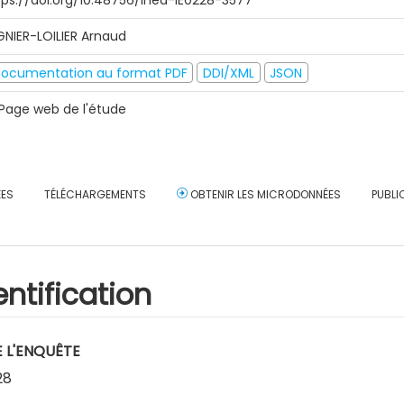
tps://doi.org/10.48756/ined-IE0228-3577
GNIER-LOILIER Arnaud
ocumentation au format PDF
DDI/XML
JSON
Page web de l'étude
ÉES
TÉLÉCHARGEMENTS
OBTENIR LES MICRODONNÉES
PUBLI
entification
E L'ENQUÊTE
28