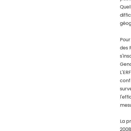
Quell
diffi
géog
Pour
des 
s'in
Gend
L'ER
conf
surv
l'eff
mesu
La p
2008