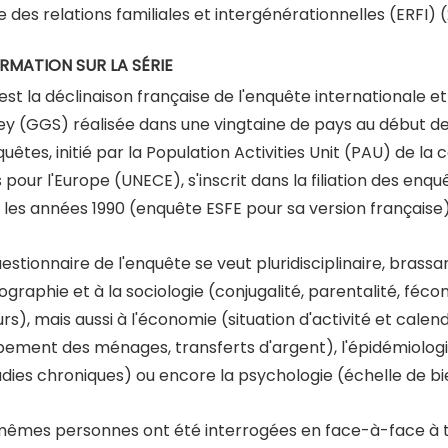
 des relations familiales et intergénérationnelles (ERFI) 
RMATION SUR LA SÉRIE
 est la déclinaison française de l'enquête internationale 
ey (GGS) réalisée dans une vingtaine de pays au début
quêtes, initié par la Population Activities Unit (PAU) de 
 pour l'Europe (UNECE), s'inscrit dans la filiation des en
 les années 1990 (enquête ESFE pour sa version française)
estionnaire de l'enquête se veut pluridisciplinaire, brass
raphie et à la sociologie (conjugalité, parentalité, fécon
rs), mais aussi à l'économie (situation d'activité et calend
pement des ménages, transferts d'argent), l'épidémiologi
dies chroniques) ou encore la psychologie (échelle de bi
mêmes personnes ont été interrogées en face-à-face à troi