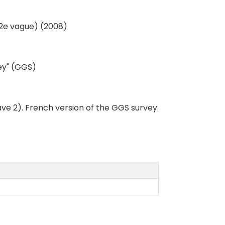
- 2e vague) (2008)
ey" (GGS)
ave 2). French version of the GGS survey.