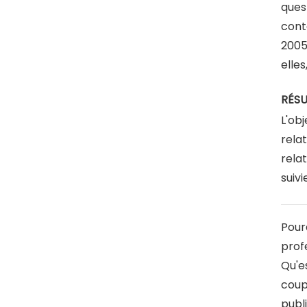
ques
cont
2005
elles
RÉS
L'obj
rela
rela
suiv
Pour
prof
Qu'e
coupl
publ