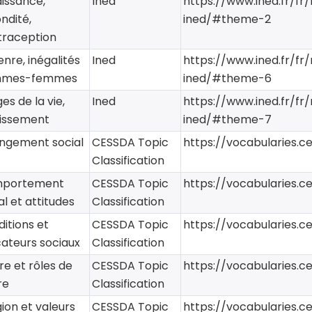
aissance,
Ined
https://www.ined.fr/f
ndité,
ined/#theme-2
traception
enre, inégalités
Ined
https://www.ined.fr/f
mes-femmes
ined/#theme-6
ges de la vie,
Ined
https://www.ined.fr/f
llissement
ined/#theme-7
ngement social
CESSDA Topic
https://vocabularies.c
Classification
portement
CESSDA Topic
https://vocabularies.c
al et attitudes
Classification
itions et
CESSDA Topic
https://vocabularies.c
cateurs sociaux
Classification
e et rôles de
CESSDA Topic
https://vocabularies.c
re
Classification
gion et valeurs
CESSDA Topic
https://vocabularies.c