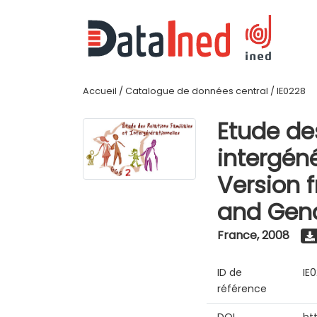
Accueil
/
Catalogue de données central
/
IE0228
Etude des
intergéné
Version 
and Gend
France
,
2008
ID de
IE
référence