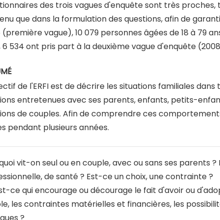
tionnaires des trois vagues d'enquête sont très proches, t
enu que dans la formulation des questions, afin de garanti
 (première vague), 10 079 personnes âgées de 18 à 79 an
, 6 534 ont pris part à la deuxième vague d'enquête (2008)
UMÉ
ectif de l'ERFI est de décrire les situations familiales dans
tions entretenues avec ses parents, enfants, petits-enfan
tions de couples. Afin de comprendre ces comportements, 
ies pendant plusieurs années.
quoi vit-on seul ou en couple, avec ou sans ses parents ? 
essionnelle, de santé ? Est-ce un choix, une contrainte ?
st-ce qui encourage ou décourage le fait d'avoir ou d'adop
e, les contraintes matérielles et financières, les possibil
iques ?