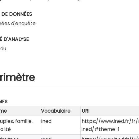
 DE DONNÉES
ées d'enquête
É D'ANALYSE
idu
rimètre
MES
me
Vocabulaire
URI
ouples, famille,
Ined
https://www.ined.fr/f
alité
ined/#theme-1