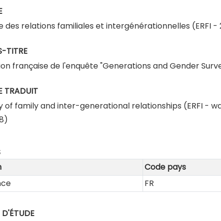
E
e des relations familiales et intergénérationnelles (ERFI 
-TITRE
ion française de l'enquête "Generations and Gender Surv
E TRADUIT
y of family and inter-generational relationships (ERFI - w
8)
S
m
Code pays
nce
FR
 D'ÉTUDE