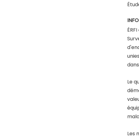
Étude
INFO
ÉRFI
Surv
d'en
unies
dans
Le qu
démog
valeu
équi
mala
Les 