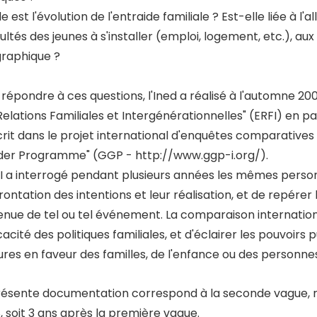
e est l'évolution de l'entraide familiale ? Est-elle liée à l
cultés des jeunes à s'installer (emploi, logement, etc.), au
raphique ?
 répondre à ces questions, l'Ined a réalisé à l'automne 2
Relations Familiales et Intergénérationnelles" (ERFI) en pa
scrit dans le projet international d'enquêtes comparatives
er Programme" (GGP -
http://www.ggp-i.org/
).
FI a interrogé pendant plusieurs années les mêmes pers
rontation des intentions et leur réalisation, et de repérer
enue de tel ou tel événement. La comparaison internatio
icacité des politiques familiales, et d'éclairer les pouvoirs
res en faveur des familles, de l'enfance ou des personne
résente documentation correspond à la seconde vague, réa
, soit 3 ans après la première vague.