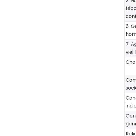
2. N
féco
con
6. G
hom
7. A
viei
Cha
Com
soci
Cond
indi
Genr
gen
Reli